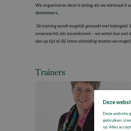
We organiseren deze training als we minimaal 6 a
deelnemers.
De training wordt mogelijk gemaakt met ledengeld.
onverwachts iets tussenkomen – we weten hoe snel di
dan op tijd af. Bij latere afmelding moeten we mogel
Trainers
Deze websit
Deze website g
gebruiken, stem
op 'Alles accep