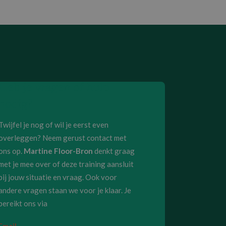
Heb je vragen of hulp
nodig?
Twijfel je nog of wil je eerst even
overleggen? Neem gerust contact met
ons op.
Martine Floor-Bron
denkt graag
met je mee over of deze training aansluit
bij jouw situatie en vraag. Ook voor
andere vragen staan we voor je klaar. Je
bereikt ons via
Email