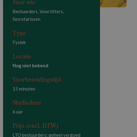
Voor wie
Bestuurders, Voorzitters,
Secretarissen
Type
Fysiek
Locatie
Nog niet bekend
Voorbereidingstijd
15 minuten
Studieduur
6 uur
Prijs (excl. BTW)
LTO bestuurders: geheel vergoed