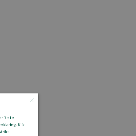
×
bsite te
klaring. Klik
trikt