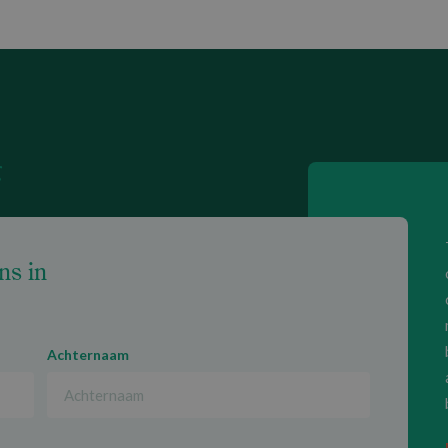
g
ns in
Achternaam