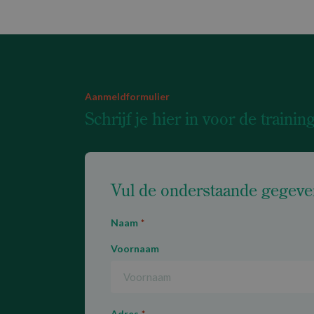
Aanmeldformulier
Schrijf je hier in voor de trainin
Vul de onderstaande gegeve
Naam
*
Voornaam
Adres