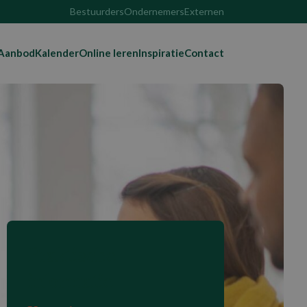
Bestuurders
Ondernemers
Externen
Aanbod
Kalender
Online leren
Inspiratie
Contact
Praktische
informatie