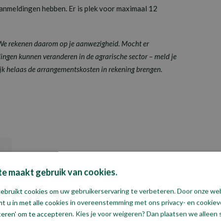
anmeldingen hebben. Er is plek voor maximaal 12
 We rekenen daarom op je aanwezigheid. Mocht er
ngen kunnen veranderen in de agrarische sector – meld je
ijk helaas de arrangementskosten in rekening brengen.
e maakt gebruik van cookies.
ebruikt cookies om uw gebruikerservaring te verbeteren. Door onze we
t u in met alle cookies in overeenstemming met ons privacy- en cookiever
teren' om te accepteren. Kies je voor weigeren? Dan plaatsen we alleen s