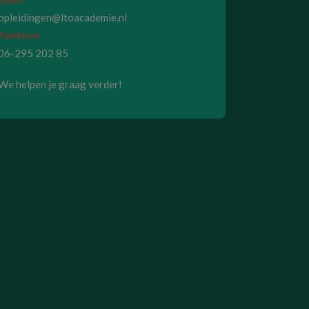
opleidingen@ltoacademie.nl
Telefoon
06-295 202 85
We helpen je graag verder!