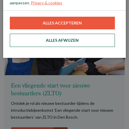
aanpassen.
Privacy & cookies
ALLES ACCEPTEREN
ALLES AFWIJZEN
Een vliegende start voor nieuwe
bestuurders (ZLTO)
Ontdek je rol als nieuwe bestuurder tijdens de
introductiebijeenkomst ‘Een vliegende start voor nieuwe
bestuurders’ van ZLTO in Den Bosch.