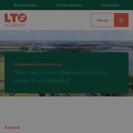
Bestuurders
Ondernemers
Externen
Menu
Verbinden en versterken
“Hier vind je ons totale aanbod om je
verder te ontwikkelen”
Aanbod